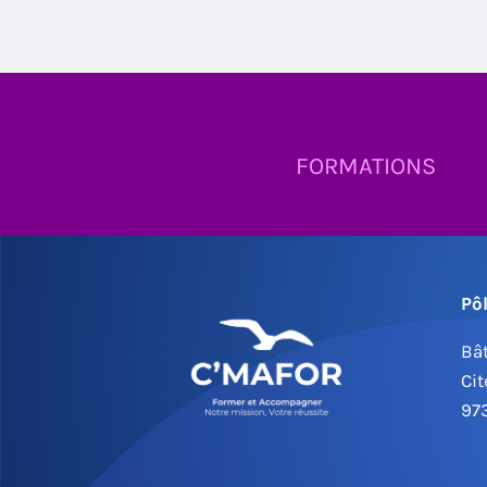
FORMATIONS
Pô
Bât
Cit
97