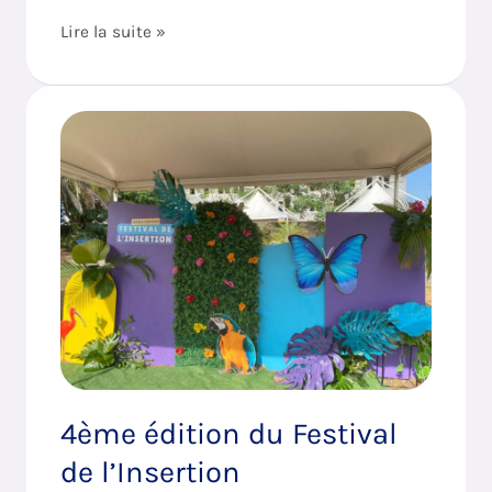
Lire la suite »
4ème
édition
du
Festival
de
l’Insertion
4ème édition du Festival
de l’Insertion