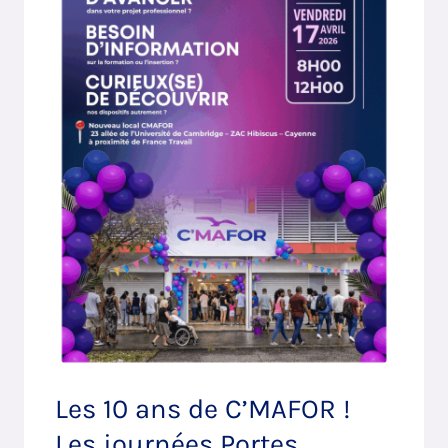
!
Les
journées
Portes
ouvertes
Les 10 ans de C’MAFOR !
Les journées Portes