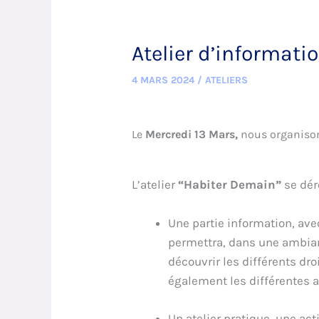
Atelier d’informat
4 MARS 2024
/
ATELIERS
Le
Mercredi 13 Mars,
nous organison
L’atelier
“Habiter Demain”
se déro
Une partie information, ave
permettra, dans une ambian
découvrir les différents droi
également les différentes 
Un atelier pratique, une ac